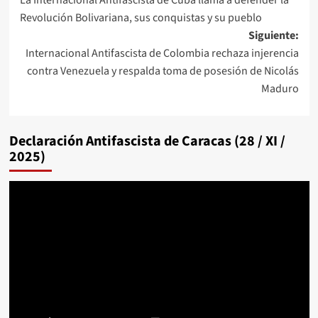
de
Revolución Bolivariana, sus conquistas y su pueblo
entradas
Siguiente:
Internacional Antifascista de Colombia rechaza injerencia
contra Venezuela y respalda toma de posesión de Nicolás
Maduro
Declaración Antifascista de Caracas (28 / XI /
2025)
Reproductor
de
vídeo