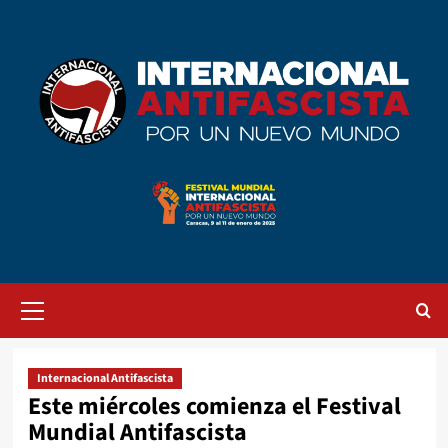
Saltar
al
contenido
Menú
primario
Internacional Antifascista
Este miércoles comienza el Festival
Mundial Antifascista