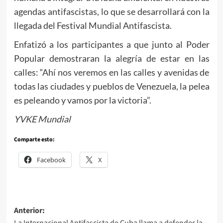
agendas antifascistas, lo que se desarrollará con la
llegada del Festival Mundial Antifascista.
Enfatizó a los participantes a que junto al Poder
Popular demostraran la alegría de estar en las
calles: “Ahí nos veremos en las calles y avenidas de
todas las ciudades y pueblos de Venezuela, la pelea
es peleando y vamos por la victoria”.
YVKE Mundial
Comparte esto:
Facebook
X
Navegación
Anterior:
La Internacional Antifascista de Cuba llama a defender la