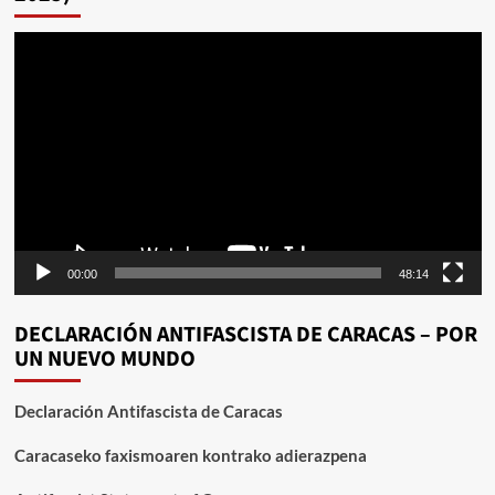
Reproductor
de
vídeo
00:00
48:14
DECLARACIÓN ANTIFASCISTA DE CARACAS – POR
UN NUEVO MUNDO
Declaración Antifascista de Caracas
Caracaseko faxismoaren kontrako adierazpena