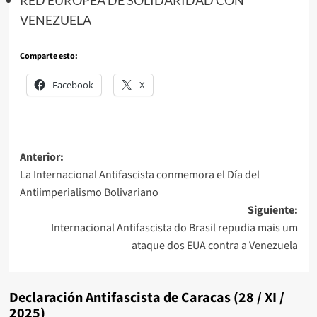
RED EUROPEA DE SOLIDARIDAD CON
VENEZUELA
Comparte esto:
Facebook
X
Navegación
Anterior:
La Internacional Antifascista conmemora el Día del
de
Antiimperialismo Bolivariano
entradas
Siguiente:
Internacional Antifascista do Brasil repudia mais um
ataque dos EUA contra a Venezuela
Declaración Antifascista de Caracas (28 / XI /
2025)