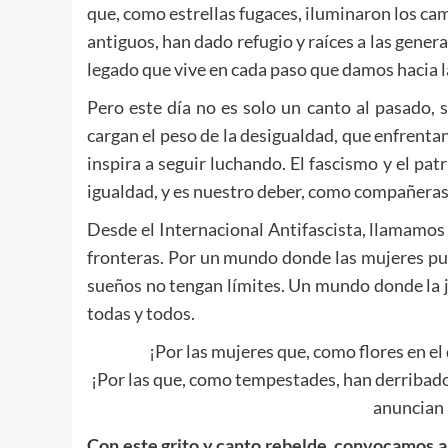
que, como estrellas fugaces, iluminaron los ca
antiguos, han dado refugio y raíces a las gener
legado que vive en cada paso que damos hacia la
Pero este día no es solo un canto al pasado,
cargan el peso de la desigualdad, que enfrentan
inspira a seguir luchando. El fascismo y el pa
igualdad, y es nuestro deber, como compañeras 
Desde el Internacional Antifascista, llamamos 
fronteras. Por un mundo donde las mujeres pue
sueños no tengan límites. Un mundo donde la ju
todas y todos.
¡Por las mujeres que, como flores en el
¡Por las que, como tempestades, han derribado 
anuncian
Con este grito y canto rebelde, convocamos a