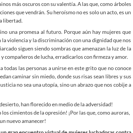
minos más oscuros con su valentía. A las que, como árboles
aciones que vendrán. Su heroísmo no es solo un acto, es un
 libertad.
 sino una promesa al futuro. Porque aún hay mujeres que
 la violencia y la discriminación con una dignidad que nos
triarcado siguen siendo sombras que amenazan la luz de la
y compañeros de lucha, erradicarlos con firmeza y amor.
a todas las personas a unirse en este grito que no conoce
dan caminar sin miedo, donde sus risas sean libres y sus
sticia no sea una utopía, sino un abrazo que nos cobije a
 desierto, han florecido en medio de la adversidad!
los cimientos de la opresión! ¡Por las que, como auroras,
 un nuevo amanecer!
 un gran encuentro virtual de mujeres luchadoras contra